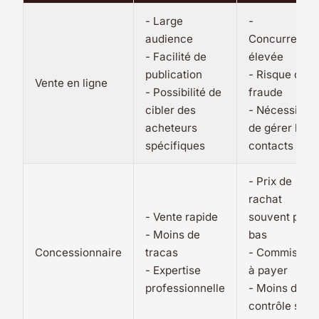
- Large
-
audience
Concurrence
- Facilité de
élevée
publication
- Risque de
Vente en ligne
- Possibilité de
fraude
cibler des
- Nécessité
acheteurs
de gérer les
spécifiques
contacts
- Prix de
rachat
- Vente rapide
souvent plus
- Moins de
bas
Concessionnaire
tracas
- Commission
- Expertise
à payer
professionnelle
- Moins de
contrôle sur